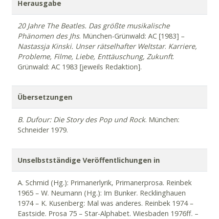
König der Spaßmacher
. 1983 –
Sinéad O’Connor.
Herausgabe
Nothing compares 2 U.
Hamburg: Edel Company 1990 –
Bon Jovi.
Hamburg: Edel Company 1991 –
Erasure. Andy
20 Jahre The Beatles. Das größte musikalische
Bell & Vince Clarke.
Hamburg: Edel Company 1992 –
Phänomen des Jhs
. München-Grünwald: AC [1983] –
James Dean
. München: Compact 1992 –
Sandra
.
Nastassja Kinski. Unser rätselhafter Weltstar
.
Karriere,
Stationen einer Karriere
. Hamburg: Edel Company 1992
Probleme, Filme, Liebe, Enttäuschung, Zukunft
.
–
Dieter Bohlen.
Der Macher.
Hamburg: Edel Company
Grünwald: AC 1983 [jeweils Redaktion].
1993 –
Marilyn Monroe
. München: Compact 1993 –
Hanson
. Hamburg: Ideal 1997.
Übersetzungen
B. Dufour:
Die Story des Pop und Rock
. München:
Schneider 1979.
Unselbstständige Veröffentlichungen in
A. Schmid (Hg.): Primanerlyrik, Primanerprosa. Reinbek
1965 – W. Neumann (Hg.): Im Bunker. Recklinghauen
1974 – K. Kusenberg: Mal was anderes. Reinbek 1974 –
Eastside. Prosa 75 – Star-Alphabet. Wiesbaden 1976ff. –