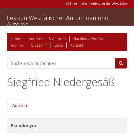
© Literaturkommission für Westfalen
Lexikon Westfälischer Autorinnen und
Autoren
Home
Autorinnen & Autoren
Nachlässe/Vorlässe
Archive
Glossar
Links
Kontakt
Siegfried Niedergesäß
AutorIn
Pseudonym