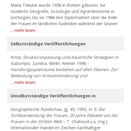
Maria Tekülve wurde 1958 in Borken geboren. Sie
studierte Geografie, Soziologie und Agrarökonomie in
Göttingen, bis sie 1986 ihre Diplomarbeit über die Rolle
der Frauen im ländlichen Südindien während der Grünen
Revolution schrieb. Es folgte eine Stelle als
... mehr lesen
wissenschaftliche Mitarbeiterin und Lehrbeauftragte an
der Freien Universität Berlin (u.a.) und die Promotion
Selbstständige Veröffentlichungen
zum Thema Strukturanpassung und bäuerliche
Strategien in Sambia. Im Anschluss arbeitete sie in der
Krise, Strukturanpassung und bäuerliche Strategien in
Deutschen Gesellschaft für internationale
Kabompo, Sambia.
Berlin: Reimer 1996 –
Zusammenarbeit und ab 2002 war sie im
Handlungsspielräume bestehen auf allen Ebenen. Zur
Bundesministerium für wirtschaftliche Zusammenarbeit
Bedeutung von Armutsminderung und
und Entwicklung als Referentin, stellvertretende
Gleichberechtigung in der Arbeit der GTZ.
Fokus Afrika
... mehr lesen
Referatsleiterin für die internationale Entwicklungspolitik
südlich der Sahara
. Eschborn: GTZ 2001 –
Domestic
und bis 2021 als Regierungsdirektorin tätig. Dazu kamen
workers, labour regulations and the social fabric in
Unselbstständige Veröffentlichungen in
u.a. langjährige Auslandsaufenthalte in Ghana, Sambia
South Africa.
A spotlight, Presentation for African
und Südafrika. Relevante Punkte waren dabei die
Studies Association in Germany.
Hamburg 2002 –
Wir
Geographische Rundschau, Jg. 45, 1993, H. 5:
Die
ländliche Entwicklung, Armut, Gender, Agrarökologie im
sind alle anders, so wie ihr! Geschichten aus Afrika und
Sichtbarwerdung der Frauen. 20 Jahre Debatte um die
Globalen Süden und Norden und auch Monitoring und
anderswo.
Berlin: Frieling 2010 –
Mitteleinkommensland
Frauen in der Dritten Welt
– T. Chahoud u.a. (Hg.):
Evaluierung. Neben mehreren Aufsätzen und
Ghana. Realitäten hinter der Statistik.
Hamburg 2014 –
Internationaler Handel im Zeichen nachhaltiger
Monografien entstanden Prosatexte zu den
Alles neu, neu, neu! in Afrika. Vier Jahrzehnte