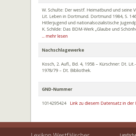
W. Schulte: Der westf. Heimatbund und seine Vor
Lit. Leben in Dortmund. Dortmund 1984, S. 146 
Hitlerjugend und nationalsozialistische Jugendpo
K. Schilde: Das BDM-Werk „Glaube und Schönhei
Nationalsozialismus. Wiesbaden: Springer Fachm
... mehr lesen
„Deutscher Humor“ in den Weltkriegen, in: W. H
Kulturgeschichte Deutschlands 1900-1933. Münc
Nachschlagewerke
Helbig: Herbert Reineckers Gesamtwerk. Seine
Wiesbaden: Deutscher Universitäts-Verlag 2007, 
Kosch, 2. Aufl., Bd. 4, 1958 – Kürschner: Dt. Li
1978/79 – Dt. Bibliothek.
GND-Nummer
1014295424
Link zu diesem Datensatz in de
Lexikon Westfälischer
Landscha