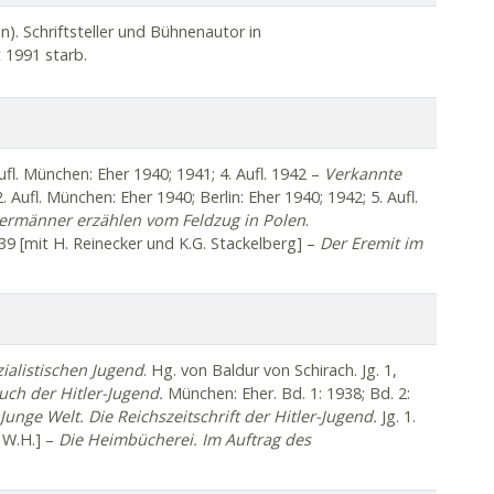
. Schriftsteller und Bühnenautor in
 1991 starb.
Aufl. München: Eher 1940; 1941; 4. Aufl. 1942 –
Verkannte
Aufl. München: Eher 1940; Berlin: Eher 1940; 1942; 5. Aufl.
ermänner erzählen vom Feldzug in Polen
.
939 [mit H. Reinecker und K.G. Stackelberg] –
Der Eremit im
fl. München: Eher 1942; 3. Aufl. 1944 –
Das Reich Adolf
chlands1933-1940.
2./3. Aufl. München: Eher 1940; 2./3.
 Dementi
.
Lustspiel
. Berlin: Dt. Bühnenvertrieb im
Eher 1942 –
Neun Geschichten.
München: Eher 1941. 2. Aufl.
die
. 1942; 2. Aufl. Berlin: Eher 1943, 1944 –
Kollege
ialistischen Jugend
. Hg. von Baldur von Schirach. Jg. 1,
n: Dt. Bühnenvertrieb im Zentralverlag der NSDAP 1942 –
uch der Hitler-Jugend.
München: Eher. Bd. 1: 1938; Bd. 2:
en.
2. Aufl. München: Eher 1943; 1944 –
Das Lied vom alten
Junge Welt. Die Reichszeitschrift der Hitler-Jugend.
Jg. 1.
1943, 1944 –
Was habt. ihr denn mit mir gemacht?
Ein
: W.H.] –
Die Heimbücherei. Im Auftrag des
Im Reiche der Chemie. Hrsg. zum 100-jährigen
on Wilhelm Utermann herausgegeben.
Berlin: Die
oda-Fabrik AG, Ludwigshafen am Rhein.
Düsseldorf: Econ-
rtmund: Westfalen 1939 –
Panzer nach vorn!