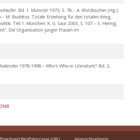
läufer. Bd. 1. Münster 1973, S. 78 – A. Klotzbücher (Hg.):
– M. Buddrus: Totale Erziehung für den totalen Krieg.
litik. Teil 1. München: K. G. Saur 2003, S. 107 – S. Hering,
t“. Die Organisation junger Frauen im
edien 2004, S. 42 – M. Kessel: Gewalt schreiben.
ardtwig (Hg.): Ordnungen in der Krise. Zur politischen
hen: Oldenbourg 2007, S. 229-260, hier S. 255 – V.
 gesellschafts- und mediengeschichtliche Bedeutung.
S. 28-29; S. 63-66.
t.-Kalender 1978-1998 – Who’s Who in Literature? Bd. 2,
r DNB
ftsverband Westfalen-Lippe (LWL)
Ansprechpartnerin: