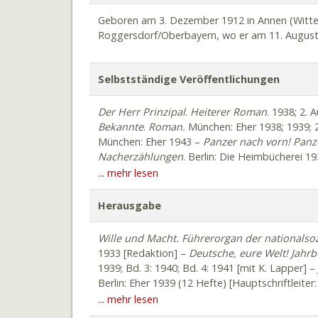
Geboren am 3. Dezember 1912 in Annen (Witten)
Roggersdorf/Oberbayern, wo er am 11. August
Selbstständige Veröffentlichungen
Der Herr Prinzipal
.
Heiterer Roman
. 1938; 2. 
Bekannte
.
Roman.
München: Eher 1938; 1939; 2. 
München: Eher 1943 –
Panzer nach vorn! Panz
Nacherzählungen
. Berlin: Die Heimbücherei 1
Himmelreich. Ein heiterer Roman
. 1940; 2. Au
... mehr lesen
Hitlers. Ein Bildbuch vom Werden Großdeuts
Aufl. 1941; 4. Aufl. 1942 [mit H. Holthaus] –
Das
Herausgabe
Zentralverlag der NSDAP 1941. 2. Aufl. Berlin: 
München: Eher 1943, 1944 –
Der Pelikan.
Komö
Wille und Macht. Führerorgan der nationalsoz
kommt gleich. Lustspiel in vier Bildern
. Berli
1933 [Redaktion] –
Deutsche, eure Welt! Jahrb
Alle guten Dinge sind drei. Heitere Erzählung
1939; Bd. 3: 1940; Bd. 4: 1941 [mit K. Lapper] –
Eisenhuth. Fünf Erzählungen.
München: Eher 
Berlin: Eher 1939 (12 Hefte) [Hauptschriftleiter
heiterer Roman
. München: Andermann 1950 –
Reichsjugendführers Baldur von Schirach v
... mehr lesen
Firmenjubiläum der Badischen Anilin- und S
Heimbücherei 1939 –
Scheinwerfer auf uns.
Do