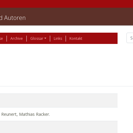
nd Autoren
se
Archive
Glossar
Links
Kontakt
 Reunert, Mathias Racker.