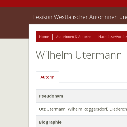
Lexikon Westfälischer Autorinnen u
Home
Autorinnen & Autoren
Nachlässe/Vorläs
Wilhelm Utermann
AutorIn
Pseudonym
Utz Utermann, Wilhelm Roggersdorf, Diederich
Biographie