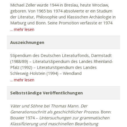
Michael Zeller wurde 1944 in Breslau, heute Wroclaw,
geboren. Von 1965 bis 1974 absolvierte er ein Studium
der Literatur, Philosophie und Klassischen Archäologie in
Marburg und Bonn. Seine Promotion verfasste er 1974
über Thomas Mann. Im Anschluss arbeitete er als
... mehr lesen
Literaturkritiker für die Frankfurter Allgemeine Zeitung
und als Dozent für Literatur in Erlangen. 1982 schrieb er
Auszeichnungen
seine Habilitation über zeitgenössische deutsche Lyrik
und ist seitdem als freier Schriftsteller tätig. Sein erster
Stipendium des Deutschen Literaturfonds, Darmstadt
Roman
Fehlstart-Training
erschien 1978. Neben einer
(1988/89) – Literaturstipendium des Landes Rheinland-
Vielzahl unterschiedlicher Literaturstipendien trat er
Pfalz (1992) – Literaturstipendium des Landes
1993/1994 die Poetikdozentur an der Universität Mainz
Schleswig-Holstein (1994) – Wendland
an. In den Jahren 1998 und 1999 führte er zwei
Literaturstipendium des Landes Niedersachsen (1995) –
... mehr lesen
Lesereisen für das Goethe-Institut in Südpolen und in
„Kulturpreis Schlesien“ des Landes Niedersachsen (1997)
der Slowakei sowie im Jahr 2003 in der Ukraine durch. An
– Literaturpreis der Robert Bosch Stiftung Stuttgart
Selbstständige Veröffentlichungen
der Erfurter Universität gastierte er als „Artist in
(1997) – Internationales Schriftsteller-Stipendium in
Residence“ im Wintersemester 2001/2002 und wurde
Krakau (1997/98) – Autorenresidenz Schwerte (1999) –
Väter und Söhne bei Thomas Mann. Der
2002 als deutschsprachiger Vertreter zum „International
Preis der Enno und Christa Springmann-Stiftung (2003) –
Generationsschritt als geschichtlicher Prozess
. Bonn:
Writing Program“ der Universität von Iowa/USA
Literaturpreis der mittelfränkischen Wirtschaft (2004) –
Bouvier 1974 –
Untersuchungen zur grammatischen
eingeladen. Für sein umfangreiches literarisches Werk
Von der Heydt-Kulturpreis der Stadt Wuppertal (2008) –
Klassifizierung und maschinellen Bearbeitung
bekam er mehrere Auszeichnungen, wie zum Beispiel
Andreas Gryphius-Preis der KünstlerGilde Esslingen