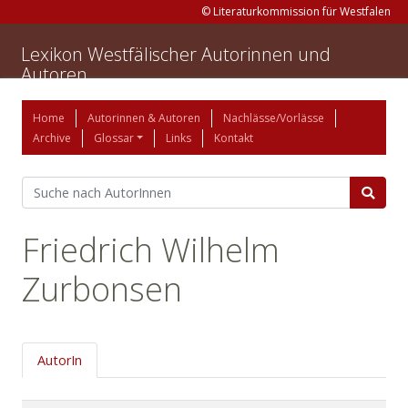
© Literaturkommission für Westfalen
Lexikon Westfälischer Autorinnen und
Autoren
Home
Autorinnen & Autoren
Nachlässe/Vorlässe
Archive
Glossar
Links
Kontakt
Friedrich Wilhelm
Zurbonsen
AutorIn