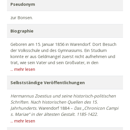
Pseudonym
zur Bonsen.
Biographie
Geboren am 15. Januar 1856 in Warendorf. Dort Besuch
der Volksschule und des Gymnasiums. Ein Studium
konnte er aus Geldmangel zuerst nicht aufnehmen und
trat, wie sein Vater und sein Großvater, in den
Postdienst ein. Nach Ableistung des Wehrdienstes 1879
... mehr lesen
Beginn des Studiums der Geschichte sowie der
deutschen Sprache und Literatur an der Münsterschen
Selbstständige Veröffentlichungen
Akademie. Bereits nach 5 Semestern legte er eine
Dissertation vor (
Der westfälische Städtebund von 1253
Hermannus Zoestius und seine historisch-politischen
bis zum Territorialfrieden von 1298
). 1881 Dr. phil.,
Schriften. Nach historischen Quellen des 15.
Staatsexamen und gymnasiale Lehrbefugnis. Er
Jahrhunderts.
Warendorf 1884 –
Das „Chronicon Campi
unterrichtete u. a. in Arnsberg und in
s. Mariae“ in der ältesten Gestalt. 1185-1422.
Neustadt/Westpreußen, bevor er nach Westfalen
Paderborn: Schöningh 1884 –
Friedrichs II. Einzug ins
... mehr lesen
zurückkehrte. Von 1894 bis zu seiner Pensionierung 1921
Reich (1212).
Arnsberg: Becker 1886 –
Herder und die
Lehrer für Geschichte und Deutsch am „Gymnasium