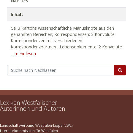
NAP 025
Inhalt
Ca. 3 Kartons wissenschaftliche Manuskripte aus den
genannten Bereichen; Korrespondenzen: 3 Konvolute
Korrespondenzen mit verschiedenen
Korrespondenzpartnern; Lebensdokumente: 2 Konvolute
persönliche Dokumente; Sammlung: verschiedene
... mehr lesen
Herbarienserien; Nachlassbibliothek: rd. 900 Bde.,
überwiegend naturwissenschaftliche, technische und
geographische Literatur des 16. bis 19. Jahrhunderts.
Lexikon Westfälischer
Autorinnen und Autoren
Landschaftsverband Westfalen-Lippe (LWL)
Literaturkommission für Westfalen