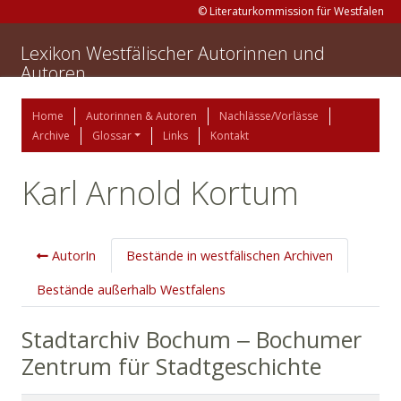
© Literaturkommission für Westfalen
Lexikon Westfälischer Autorinnen und
Autoren
Home
Autorinnen & Autoren
Nachlässe/Vorlässe
Archive
Glossar
Links
Kontakt
Karl Arnold Kortum
AutorIn
Bestände in westfälischen Archiven
Bestände außerhalb Westfalens
Stadtarchiv Bochum ‒ Bochumer
Zentrum für Stadtgeschichte