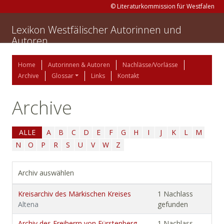
© Literaturkommission für Westfalen
Lexikon Westfälischer Autorinnen und
Autoren
Home
Autorinnen & Autoren
Nachlässe/Vorlässe
Archive
Glossar
Links
Kontakt
Archive
ALLE
A
B
C
D
E
F
G
H
I
J
K
L
M
N
O
P
R
S
U
V
W
Z
Archiv auswählen
Kreisarchiv des Märkischen Kreises
1 Nachlass
Altena
gefunden
Archiv des Freiherrn von Fürstenberg-
1 Nachlass