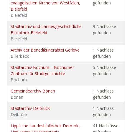
evangelischen Kirche von Westfalen,
gefunden
Bielefeld
Bielefeld
Stadtarchiv und Landesgeschichtliche
9 Nachlässe
Bibliothek Bielefeld
gefunden
Bielefeld
Archiv der Benediktinerabtei Gerleve
1 Nachlass
Billerbeck
gefunden
Stadtarchiv Bochum ‒ Bochumer
5 Nachlässe
Zentrum für Stadtgeschichte
gefunden
Bochum
Gemeindearchiv Bönen
1 Nachlass
Bönen
gefunden
Stadtarchiv Delbrück
1 Nachlass
Delbrück
gefunden
Lippische Landesbibliothek Detmold,
41 Nachlässe
Lippisches Literaturarchiv
gefunden