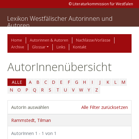
© Literaturkommission für Westfalen
Lexikon Westfälischer Autorinnen und
Autoren
Home
Autorinnen & Autoren
Nachlässe/Vorlässe
Archive
Glossar
Links
Kontakt
AutorInnenübersicht
ALLE
A
B
C
D
E
F
G
H
I
J
K
L
M
N
O
P
Q
R
S
T
U
V
W
Y
Z
AutorIn auswählen
Alle Filter zurücksetzen
Rammstedt, Tilman
AutorInnen 1 - 1 von 1