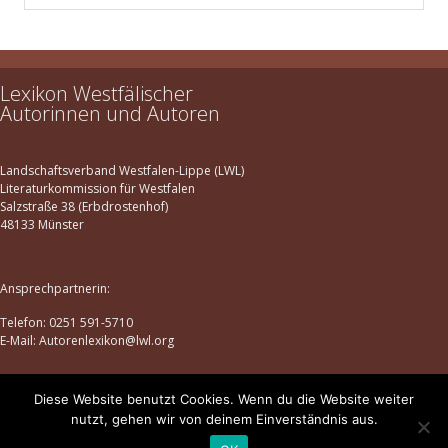
Lexikon Westfälischer
Autorinnen und Autoren
Landschaftsverband Westfalen-Lippe (LWL)
Literaturkommission für Westfalen
Salzstraße 38 (Erbdrostenhof)
48133 Münster
Ansprechpartnerin:
Telefon: 0251 591-5710
E-Mail: Autorenlexikon@lwl.org
Diese Website benutzt Cookies. Wenn du die Website weiter
Datenschutz
|
Impressum
nutzt, gehen wir von deinem Einverständnis aus.
© lexikon-westfaelischer-autorinnen-und-autoren.de | 2025