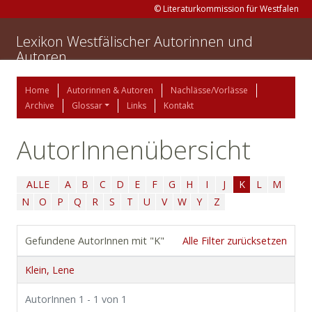
© Literaturkommission für Westfalen
Lexikon Westfälischer Autorinnen und
Autoren
Home
Autorinnen & Autoren
Nachlässe/Vorlässe
Archive
Glossar
Links
Kontakt
AutorInnenübersicht
ALLE
A
B
C
D
E
F
G
H
I
J
K
L
M
N
O
P
Q
R
S
T
U
V
W
Y
Z
Gefundene AutorInnen mit "K"
Alle Filter zurücksetzen
Klein, Lene
AutorInnen 1 - 1 von 1