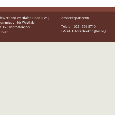
ftsverband Westfalen-Lippe (LWL)
Ansprechpartnerin:
kommission für Westfalen
Telefon: 0251 591-5710
e 38 (Erbdrostenhof)
E-Mail: Autorenlexikon@lwl.org
nster