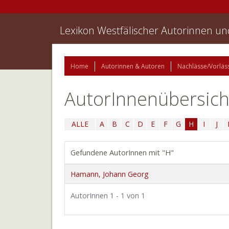
Lexikon Westfälischer Autorinnen u
Home
Autorinnen & Autoren
Nachlässe/Vorläs
AutorInnenübersich
ALLE
A
B
C
D
E
F
G
H
I
J
Gefundene AutorInnen mit "H"
Hamann, Johann Georg
AutorInnen 1 - 1 von 1