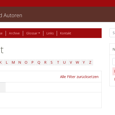
nd Autoren
se
Archive
Glossar
Links
Kontakt
t
N
K
L
M
N
O
P
Q
R
S
T
U
V
W
Y
Z
Alle Filter zurücksetzen