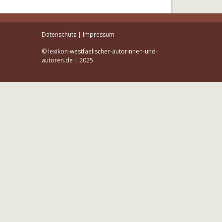
Datenschutz
|
Impressum
© lexikon-westfaelischer-autorinnen-und-
autoren.de | 2025