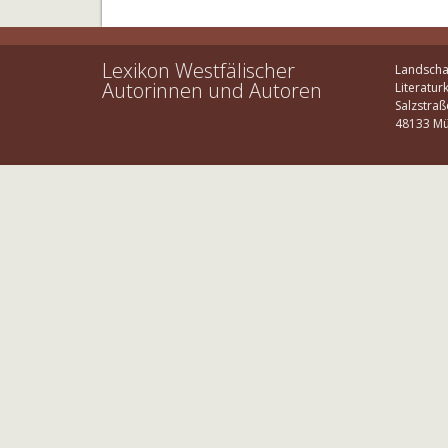
Lexikon Westfälischer
Landscha
Autorinnen und Autoren
Literatur
Salzstraß
48133 Mü