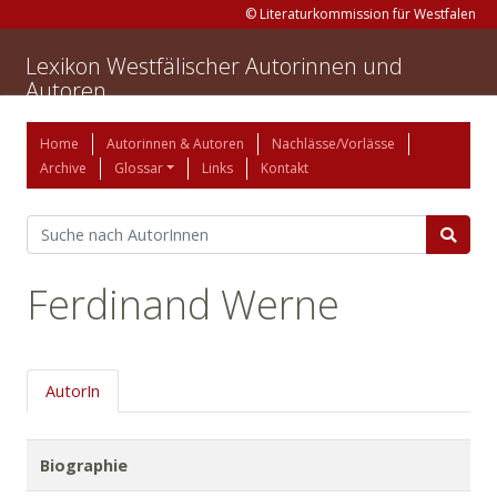
© Literaturkommission für Westfalen
Lexikon Westfälischer Autorinnen und
Autoren
Home
Autorinnen & Autoren
Nachlässe/Vorlässe
Archive
Glossar
Links
Kontakt
Ferdinand Werne
AutorIn
Biographie