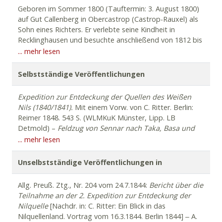
Geboren im Sommer 1800 (Tauftermin: 3. August 1800)
auf Gut Callenberg in Obercastrop (Castrop-Rauxel) als
Sohn eines Richters. Er verlebte seine Kindheit in
Recklinghausen und besuchte anschließend von 1812 bis
1819 das Gymnasium Paulinum in Münster. 1819 Beginn
... mehr lesen
des Jurastudiums in Bonn. Gründungsmitglied der
Studentenverbindung „Corps Guestphalia“. 1822 brach
Selbstständige Veröffentlichungen
Werne sein Studium ab, da er sich für den Freiheitskampf
der Griechen gegen die Türken begeisterte; 1822/1823
Expedition
zur
Entdeckung
der
Quellen
des
Weißen
ging er deshalb für einige Zeit nach Griechenland, um
Nils
(1840/1841).
Mit einem Vorw. von C. Ritter. Berlin:
aktiv an den Kämpfen gegen die Türken teilzunehmen. Er
Reimer 1848. 543 S. (WLMKuK Münster, Lipp. LB
verweilte u.a. in Tripolizza und Argos. 1823 Rückkehr
Detmold) –
Feldzug
von
Sennar
nach
Taka,
Basa
und
nach Deutschland, wo er vom frühen Tod seines Vaters
Beni-Amer
mit
besonderem
Hinblick
auf
die
Völker
von
... mehr lesen
erfuhr. Werne nahm nun sein Jurastudium wieder auf und
Bellad-Sudan.
Stuttgart: zu Guttenberg 1851. 272 S.;
beendete es erfolgreich. Anschließend war er als
Neuaufl. 1860 u.d.T.:
Beitrag zur Kunde des Innern von
Unselbstständige Veröffentlichungen in
Referendar bei verschiedenen Gerichtsbehörden tätig.
Afrika. Die Völker Ost-Sudans und der Feldzug der
Gegen Ende der 1820er Jahre zudem Studium der
Türken von Sennaar nach Taka, Basa und Beni-Amer
–
Allg. Preuß. Ztg., Nr. 204 vom 24.7.1844:
Bericht
über
die
Geographie/Naturwissenschaften, u.a. in Heidelberg.
Reise
durch
Sennaar
nach
Mandera,
Nasub,
Cheli
im
Teilnahme
an
der
2.
Expedition
zur
Entdeckung
der
1829 starb seine Mutter. Im Frühjahr 1830 begann er zu
Lande
zwischen
dem
blauen
Nil
und
dem
Atbara.
Nilquelle
[Nachdr. in: C. Ritter: Ein Blick in das
reisen. 1836/1837 hielt Werne sich während der Zeit der
Berlin: Duncker 1852. 125 S.
Nilquellenland. Vortrag vom 16.3.1844. Berlin 1844] ‒ A.
großen Pest in Konstantinopel auf, wo er vermutlich im