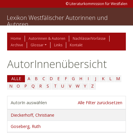
© Literaturkommission für Westfalen
Lexikon Westfälischer Autorinnen und
Autoren
Home
Autorinnen & Autoren
Nachlässe/Vorlässe
Archive
Glossar
Links
Kontakt
AutorInnenübersicht
ALLE
A
B
C
D
E
F
G
H
I
J
K
L
M
N
O
P
Q
R
S
T
U
V
W
Y
Z
AutorIn auswählen
Alle Filter zurücksetzen
Dieckerhoff, Christiane
Goseberg, Ruth