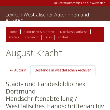
© Literaturkommission für Westfalen
Lexikon Westfälischer Autorinnen und
Autoren
Home
Autorinnen & Autoren
Nachlässe/Vorlässe
Archive
Glossar
Links
Kontakt
August Kracht
AutorIn
Bestände in westfälischen Archiven
Stadt- und Landesbibliothek
Dortmund
Handschriftenabteilung /
Westfälisches Handschriftenarchiv