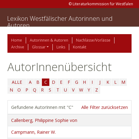
© Literaturkommission für Westfalen
Lexikon Westfälischer Autorinnen und
Autoren
Home
Autorinnen & Autoren
Nachlässe/Vorlässe
Archive
Glossar
Links
Kontakt
AutorInnenübersicht
ALLE
A
B
C
D
E
F
G
H
I
J
K
L
M
N
O
P
Q
R
S
T
U
V
W
Y
Z
Gefundene AutorInnen mit "C"
Alle Filter zurücksetzen
Callenberg, Philippine Sophie von
Campmann, Rainer W.