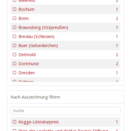
Bielefeld
2
Bochum
1
Bonn
2
Braunsberg (Ostpreußen)
1
Breslau (Schlesien)
1
Buer (Gelsenkirchen)
1
Detmold
2
Dortmund
2
Dresden
1
Dülmen
1
Düsseldorf
1
Nach Auszeichnung filtern
Frankurt am Main
1
Gelsenkirchen
2
Hainichen in Sachsen
1
Kogge-Literaturpreis
1
Hamburg
1
Preis der Liselotte-und-Walter-Rauner-Stiftung
1