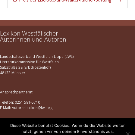
Harber (Soltau)
1
Heidelberg
1
Heiden an der Lippe
1
Lexikon Westfälischer
Herford
2
Autorinnen und Autoren
Herten in Westfalen
1
Höxter
1
Landschaftsverband Westfalen-Lippe (LWL)
Kassel
2
Literaturkommission für Westfalen
Salzstraße 38 (Erbdrostenhof)
Leipzig
1
48133 Münster
Lippstadt
1
Lübeck
1
Ansprechpartnerin:
Lüdenscheid
2
Telefon: 0251 591-5710
E-Mail: Autorenlexikon@lwl.org
Mainz
1
Marburg
1
Diese Website benutzt Cookies. Wenn du die Website weiter
Melle
1
Datenschutz
|
Impressum
nutzt, gehen wir von deinem Einverständnis aus.